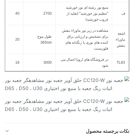
منبع نور رشته ای نور خورشید
"تنظیم نور خورشید" (تقلید از
2700
40
غروب خورشید)
مشاهده در زیر نور ماوراء بنفش
شعه
برای تشخیص و ارزیابی براق
طول موج:
اوراء
20
کننده های نوری یا رنگدانه های
365nm
نفش
فلورسنت
در فروشگاه های اروپا اعمال می
18
3000
TL8
شود
ات برجسته محصول