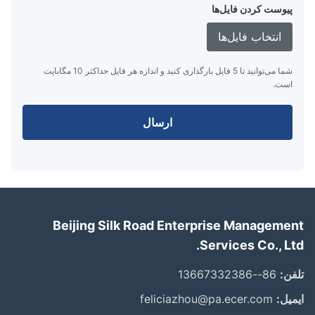
پیوست کردن فایل‌ها
انتخاب فایل‌ها
شما می‌توانید تا 5 فایل بارگذاری کنید و اندازه هر فایل حداکثر 10 مگابایت
است.
ارسال
Beijing Silk Road Enterprise Manageme
Services Co., Lt
ن:
86--13667332386
یل:
feliciazhou@pa.ecer.com