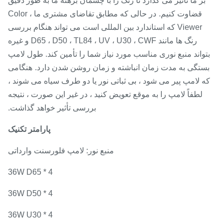
بر ما تأثیر می گذارد تا رنگ را با چشمان برهنه ما به طور دقیق
قضاوت کنیم.
در حالی که مطابق تقاضای مشتری ما ، Color
Viewer که استاندارد بین المللی است می تواند هنگام بررسی
رنگ ها مانند D65 ، D50 ، TL84 ، UV ، U30 ، CWF و غیره
تواند منبع نوری مناسب مورد نیاز شما را تأمین کند. طول لامپ
ستگی به مدت زمان انباشته و زمان روشن شدن دارد.
هنگامی
ه لامپ پیر می شود ، بی ثباتی نور یا دو طرف سیاه می شوند ،
لطفاً لامپ را به موقع تعویض کنید ، در غیر این صورت ، نتیجه
بررسی تأثیر خواهد گذاشت.
پارامتر تکنیک
منبع نور: لامپ فلورسنت وارداتی
36W D65 * 4
36W D50 * 4
36W U30 * 4