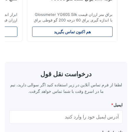
براق متر ارزان قیمت Glossmeter YG60S Silk
با اندازه گیری براق 60 درجه 200 گو قوطی براق
اقتصادی 60 درجه YG60S مواد را با براق (0-
دیا
200Gu) آزمایش کنید و به طور کلی برای رنگ ،
هم اکنون تماس بگیرید
هم 
جوهر ، لاک مخصوص روکش ، پوشش ، محصولات
نیازهای مشتری م
چوبی استفاده کنید.سنگ مرمر ، گرانیت ، کاشی
حمل 0
جلا داده شده ، آجر سفال و پرسلن ؛پلاستیک ،
دهد.این مدل جدید NR100 دارای دو دیافراگ
کاغذ ...
درخواست نقل قول
لطفا از فرم تماس آنلاین در زیر استفاده کنید اگر سوالی دارید، تیم
ما در اسرع وقت با شما تماس خواهد گرفت.
ایمیل
*