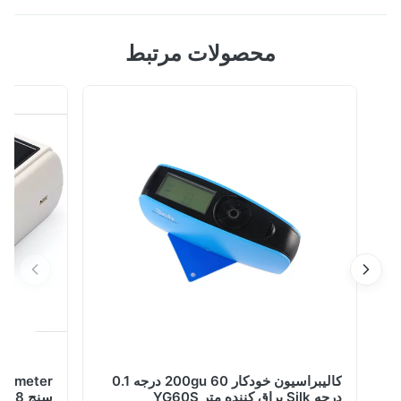
جعبه نور CC120-W حلق آویز جعبه نور مشاهدهگر جعبه نور
محصولات مرتبط
اثبات رنگ جعبه با منبع نور اختیاری D65 ، D50 ، U30 نام
تجاری: Silk ساخت چین منبع نور مشترک: D65 ، D50 ، U30
منبع نور جایگزین: TL84 ، UV ، CWF ، TL83 جعبه نور
CC120-W حلق آویز Color Viewer به طور گسترده در صنعت
چاپ ، مبلمان و تطابق رنگ صنعت چاپ جوه...
کالیبراسیون خودکار 200gu 60 درجه 0.1
درجه Silk براق کننده متر YG60S
سنج 8 میلی متر 4 میلی متر دو دیافراگم