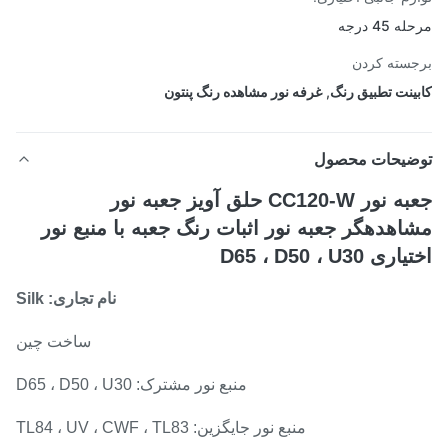
 45 درجه
سته کردن
ینت تطبیق رنگ
,
غرفه نور مشاهده رنگ پنتون
ضیحات محصول
جعبه نور CC120-W حلق آویز جعبه نور
اهدهگر جعبه نور اثبات رنگ جعبه با منبع نور
ی D65 ، D50 ، U30
نام تجاری: Silk
ساخت چین
منبع نور مشترک: D65 ، D50 ، U30
منبع نور جایگزین: TL84 ، UV ، CWF ، TL83