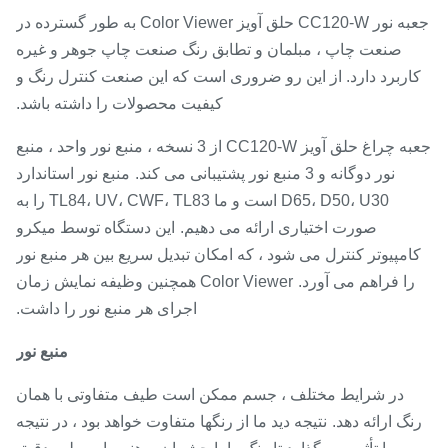
جعبه نور CC120-W حلق آویز Color Viewer به طور گسترده در
صنعت چاپ ، مبلمان و تطابق رنگ صنعت چاپ جوهر و غیره
اربرد دارد. از این رو ضروری است که این صنعت کنترل رنگ و
کیفیت محصولات را داشته باشد.
جعبه چراغ حلق آویز CC120-W از 3 نسخه ، منبع نور واحد ، منبع
نور دوگانه و 3 منبع نور پشتیبانی می کند.
منبع نور استاندارد
D65، D50، U30 است و ما TL84، UV، CWF، TL83 را به
صورت اختیاری ارائه می دهیم.
این دستگاه توسط میکرو
امپیوتر کنترل می شود ، که امکان تبدیل سریع بین هر منبع نور
را فراهم می آورد.
Color Viewer همچنین وظیفه نمایش زمان
اجرای هر منبع نور را داشت.
منبع نور
در شرایط مختلف ، جسم ممکن است طیف متفاوتی با همان
نگ ارائه دهد.
نتیجه دید ما از رنگها متفاوت خواهد بود ، در نتیجه