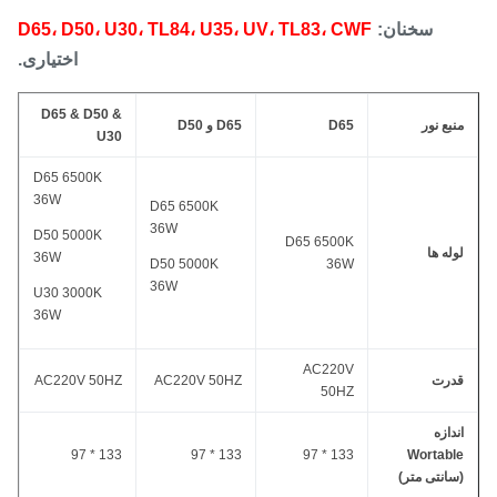
سخنان:
D65، D50، U30، TL84، U35، UV، TL83، CWF
اختیاری.
D65 & D50 &
نبع نور
D65
D65 و D50
U30
D65 6500K
36W
D65 6500K
36W
D50 5000K
D65 6500K
وله ها
36W
D50 5000K
36W
36W
U30 3000K
36W
AC220V
درت
AC220V 50HZ
AC220V 50HZ
50HZ
ندازه
133 * 97
133 * 97
133 * 97
Wortabl
سانتی متر)