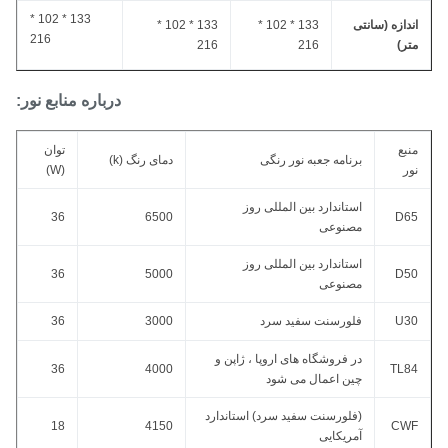
133 * 102 *
ندازه (سانتی
133 * 102 *
133 * 102 *
216
تر)
216
216
درباره منابع نور:
نبع
توان
برنامه جعبه نور رنگی
دمای رنگ (k)
ور
(W)
استاندارد بین المللی روز
36
6500
D6
مصنوعی
استاندارد بین المللی روز
36
5000
D5
مصنوعی
U3
فلورسنت سفید سرد
3000
36
در فروشگاه های اروپا ، ژاپن و
36
4000
TL8
چین اعمال می شود
(فلورسنت سفید سرد) استاندارد
18
4150
CW
آمریکایی