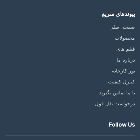
وندهای سریع
حه اصلی
صولات
م های
اره ما
 کارخانه
رل کیفیت
ما تماس بگیرید
خواست نقل قول
Follow 