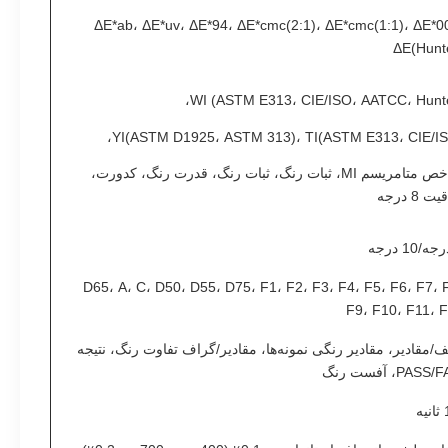
ΔE*ab، ΔE*uv، ΔE*94، ΔE*cmc(2:1)، ΔE*cmc(1:1)، ΔE*0
ΔE(Hunt
WI (ASTM E313، CIE/ISO، AATCC، Hunte
YI(ASTM D1925، ASTM 313)، TI(ASTM E313، CIE/IS
شاخص متامریسم MI، ثبات رنگ، ثبات رنگ، قدرت رنگ، کدورت،
ت 8 درجه
D65، A، C، D50، D55، D75، F1، F2، F3، F4، F5، F6، F7، 
F9، F10، F11، 
/مقادیر، مقادیر رنگی نمونه‌ها، مقادیر/گراف تفاوت رنگ، نتیجه
PASS، آفست رنگ
ه