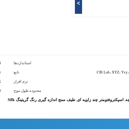
>
استانداردها:
N
CIE Lab، XYZ، Yxy
تابع:
ث
نرم افزار:
X
محدوده طول موج:
400
ه
اسپکتروفتومتر چند زاویه ای
طیف سنج اندازه گیری رنگ گریتینگ Silk
,
,