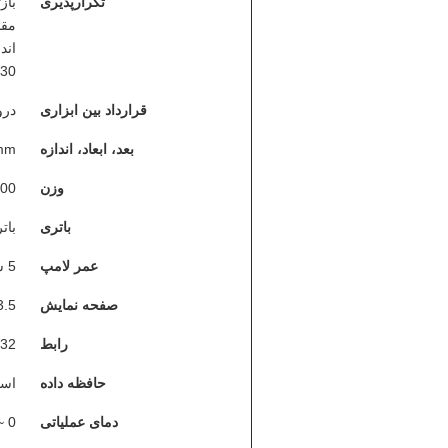
تکرارپذیری
بازتا
اند
30 بار در فواصل زمانی 5 ثانیه اندازه گیری شد.)
قرارداد بین ابزاری
درون DeltaE*ab 0.2 (میانگین ب
بعد، ابعاد، اندازه
mm
وزن
600 گ
باتری
باتری 
عمر لامپ
5 سال، بیش از 1.6 میلیون اندازه گیری
صفحه نمایش
TFT 3.5 اینچ
رابط
32
حافظه داده
استاندارد 
دمای عملیاتی
0 ~ 40 ℃ (32 ~ 104 درجه فارنهایت)