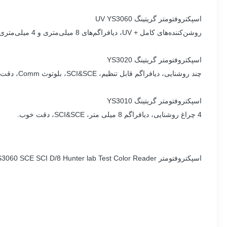
اسپکتروفتومتر گریتینگ UV YS3060
روشن‌کننده‌های کامل + UV، دیافراگم‌های 8 میلی‌متری و 4 میلی‌متری، SCI&SCE، ارتباط بلوتوث، دقت بالا.
اسپکتروفتومتر گریتینگ YS3020
چند روشنایی، دیافراگم قابل تنظیم، SCI&SCE، بلوتوث Comm، دقت بالا.
اسپکتروفتومتر گریتینگ YS3010
4 چراغ روشنایی، دیافراگم 8 میلی متر، SCI&SCE، دقت خوب.
اسپکتروفتومتر Silk YS3060 SCE SCI D/8 Hunter lab Test Color Reader با دیافراگم های 8 و 4 میلی متری در پلاستیک ها، پوشش ها، نساجی و بسیاری از صنایع دیگر استفاده می شود.