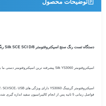
توضیحات محصول
دستگاه تست رنگ سنج اسپکتروفتومتر Silk SCE SCI D/8 رنگ سنج YS3060
اسپکتروفتومتر Silk YS3060 پیشرفته ترین اسپکتروفتومتر دستی ما با عملکرد بالا و عملکردهای پیچیده است.
فواصل زمانی 5 ثانیه پس از انجام کالیبراسیون سفید اندازه گیری شده است.