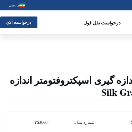
فارسی
درخواست نقل قول
درخواست الان
زه گیری اسپکتروفتومتر اندازه
شماره مدل:
YS3060