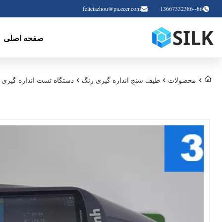
feliciazhou@pa.ecer.com
86--13667332386
صفحه اصلی
محصولات
طیف سنج اندازه گیری رنگ
دستگاه تست اندازه گیری اسپکتر