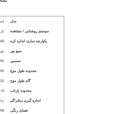
مشخصا
مدل
اسپک
سیستم روشنایی / مشاهده
بازتاب: دی: 8 د
یکپارچه سازی اندازه کره
Φ48 میلی
منبع نور
نور تر
سنسور
256 عنصر تصویر دو آرایه سنس
محدوده طول موج
400 تا 700 ن
گام طول موج
10 نانومتر
محدوده بازتاب
0~200%
اندازه گیری دیافراگم
دیافرا
فضای رنگی
LAB