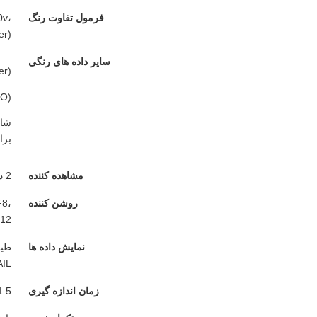
فرمول تفاوت رنگ
0v،
er)
سایر داده های رنگی
r)،
O)،
براقی
مشاهده کننده
2 درجه/10 درجه
روشن کننده
F8،
F12
نمایش داده ها
طیف
/FAIL
زمان اندازه گیری
1.5 ثانی