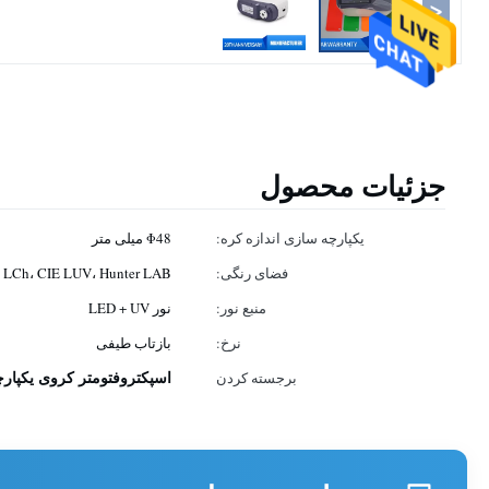
<
جزئیات محصول
یکپارچه سازی اندازه کره:
Φ48 میلی متر
فضای رنگی:
، LCh، CIE LUV، Hunter LAB
منبع نور:
نور LED + UV
نرخ:
بازتاب طیفی
اسپکتروفتومتر کروی یکپارچ
برجسته کردن