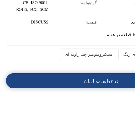
گواهینامه:
CE, ISO 9001,
ROHS, FCC, SCM
قیمت:
DISCUSS
 هفته
ری رنگ
اسپکتروفتومتر چند زاویه ای
د
ر
خ
و
ا
س
ت
ا
ل
ا
ن