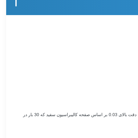
اسپکتروفتومتر گریتینگ YS3060 دارای ویژگی های UV، SCI/SCE، USB / بلوتوث، دیافراگم سوئیچ 8 میلی متر / 4 میلی متر و غیره می باشد. دارای دقت بالای 0.03 بر اساس صفحه کالیبراسیون سفید که 30 بار در