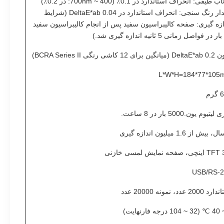
ب طیفی: انحراف استاندارد در 0.1٪ (400 ~ 700nm: در 0.2٪)
مقدار رنگ سنجی: انحراف استاندارد در DeltaE*ab 0.04 (شرایط
ازه گیری: صفحه کالیبراسیون سفید پس از انجام کالیبراسیون سفید
رای 12 کاشی رنگی BCRA Series II)
L*W*H=184*77*105
رم
لیتیوم یون.5000 بار در 8 ساعت.
ی، صفحه نمایش لمسی خازنی
USB/RS-2
2000 عدد، نمونه 20000 عدد