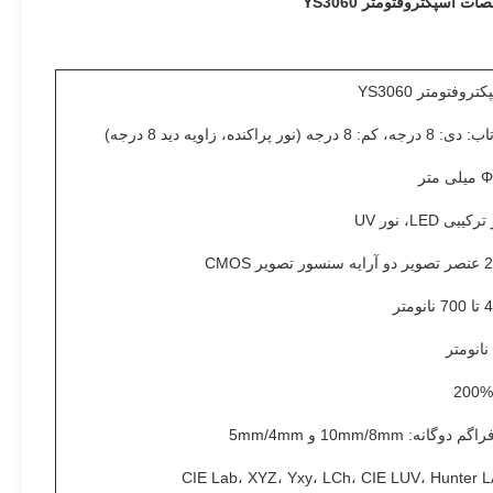
ت اسپکتروفتومتر YS3060
تروفتومتر YS3060
رجه، کم: 8 درجه (نور پراکنده، زاویه دید 8 درجه)
 متر
کیبی LED، نور UV
ور تصویر CMOS
انومتر
گم دوگانه: 10mm/8mm و 5mm/4mm
CIE Lab، XYZ، Yxy، LCh، CIE LUV، Hunter 