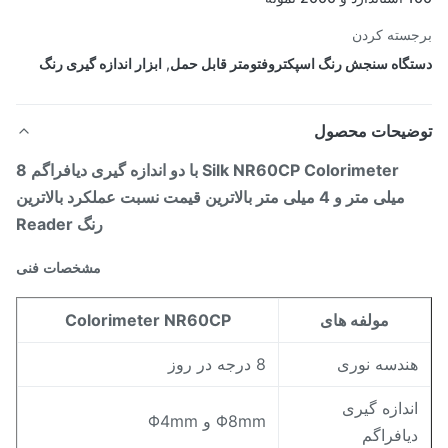
سته کردن
گاه سنجش رنگ اسپکتروفتومتر قابل حمل
,
ابزار اندازه گیری رنگ
ضیحات محصول
Silk NR60CP Colorimeter با دو اندازه گیری دیافراگم 8
میلی متر و 4 میلی متر بالاترین قیمت نسبت عملکرد بالاترین
رنگ Reader
مشخصات فنی
مولفه های
Colorimeter NR60CP
ندسه نوری
8 درجه در روز
ندازه گیری
Φ8mm و Φ4mm
یافراگم