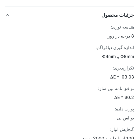
ئیات محصول
سه نوری:
ازه گیری دیافراگم:
 و Φ4mm
ارپذیری:
ΔE * .03
فق نامه بین ساز:
ΔE * ≤
ت داده:
اس بی
ایش انبار:
200 نمونه