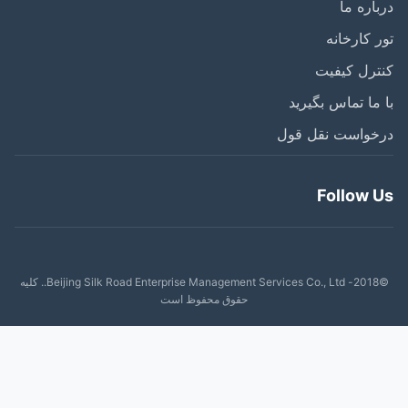
اره ما
 کارخانه
رل کیفیت
ما تماس بگیرید
خواست نقل قول
Follow 
©2018- Beijing Silk Road Enterprise Management Services Co., Ltd.. کلیه
حقوق محفوظ است