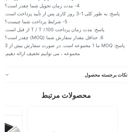
4- مدت زمان تحویل شما چقدر است؟
پاسخ: به طور کلی 1-3 روز کاری پس از تأیید پرداخت است.
5- شرایط پرداخت شما چیست؟
پاسخ: مدت زمان پرداخت 100٪ T / T از قبل است.
6. حداقل مقدار سفارش شما (MOQ) چقدر است؟
پاسخ: MOQ ما 1 مجموعه است. در صورت سفارش بیش از 3
مجموعه ، می توانیم تخفیف ارائه دهیم.
ات برجسته محصول
Silk NR60CP Colorimeter با دو اندازه گیری دیافراگم 8
محصولات مرتبط
میلی متر و 4 میلی متر بالاترین قیمت نسبت عملکرد بالاترین
رنگ Reader مشخصات فنی مولفه های Colorimeter
NR60CP هندسه نوری 8 درجه در روز اندازه گیری دیافراگم
Φ8mm و Φ4mm تکرارپذیری ΔE * .03 03 توافق نامه بین
ساز ΔE * ≤0.2 محدوده اندازه گیری L: 0-100 ز...