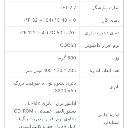
ندازه نمایشگر
TFT 2.7 "
مای کار
0 ~ 40 ℃ (104 ~ 32 ℉)
مای ذخیره سازی
-20 ~ 50 ℃ (-4 ~ 122 ℉)
رم افزار کامپیوتر
CQCS3
زن
500 گرم
عد، ابعاد، اندازه
205 * 70 * 100 میلی متر
باتری لیتیوم یون با ظرفیت بزرگ
اتری
3200mAh
آداپتور برق ، باتری Li-ion ،
دستورالعمل عملیاتی ، CD-ROM
وازم جانبی
(حاوی نرم افزار مدیریت رنگ) ،
ستاندارد
کابل USB ، حفره کالیبراسیون