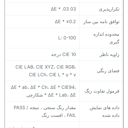
کرارپذیری
ΔE * .03 03
وافق نامه بین ساز
ΔE * ≤0.2
حدوده اندازه
L: 0-100
یری
اویه ناظر
CIE 10 درجه
CIE LAB، CIE XYZ، CIE RGB،
ضای رنگی
CIE LCh، CIE L * u * v
ΔE * ab، ΔE * Ch، ΔE * CIE94،
رمول تفاوت رنگ
ΔE * Lab، ΔE * شکارچی
اده های نمایش
مقدار رنگ سنجی ، نتیجه PASS /
اده شده
FAIL ، افست رنگ
فهرست سفید