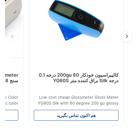
کالیبراسیون خودکار 200gu 60 درجه 0.1
درجه Silk براق کننده متر YG60S
سنج 8 میلی متر 4 میلی متر دو دیافراگم
lorimeter Color
Low cost cheap Glossmeter Gloss Meter
cosmetic color
YG60S Silk with 60 degree 200 gu glossy
h 8mm and 4mm
measurement YG60S 60° Economic Gloss
cription NR100
Meter can test material with gloss (0-
هم اکنون تماس بگیرید
هم 
r Silk R&D team
200Gu), and universally apply to paint, ink,
omer needs and
stoving varnish, coating, wood products;
sion & low cost
marble, granite, vitrified polished tile,
R100. This new
pottery brick and ...