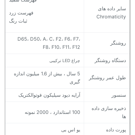
ایر داده های
فهرست زرد
Chromaticit
ثبات رنگ
D65، D50، A، C، F2، F6، F7،
وشنگر
F8، F10، F11، F12
ستگاه روشنگر
چراغ LED ترکیبی
5 سال ، بیش از 1.6 میلیون اندازه
ول عمر روشنگر
گیری
نسور
آرایه دیود سیلیکون فوتوالکتریک
خیره سازی داده
100 استاندارد ، 2000 نمونه
ا
ورت داده
یو اس بی