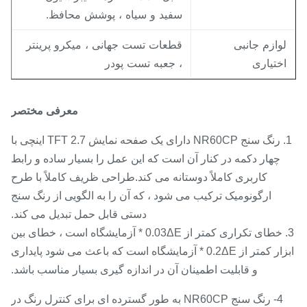
سفید و سیاه ، پوشش محافظ.
وازم جانبی
قطعات تست جهانی ، میکرو پرینتر
ختیاری
، جعبه تست پودر
معرفی مختصر
1. رنگ سنج NR60CP دارای یک صفحه نمایش TFT 2.7 اینچی با
چهار دکمه در کنار آن است که این عمل را بسیار ساده و رابط
کاربری کاملاً دوستانه می کند.طراحی ظریف کاملاً با طرح
ارگونومیک ترکیب می شود ، که آن را به الگویی از رنگ سنج
دستی قابل حمل تبدیل می کند.
3. خطای تکراری کمتر از 0.03ΔE * آزمایشگاه است ، خطای بین
ابزار کمتر از 0.2ΔE * آزمایشگاه است که باعث می شود پایداری
و قابلیت اطمینان آن در اندازه گیری بسیار مناسب باشد.
4- رنگ سنج NR60CP به طور گسترده ای برای کنترل رنگ در