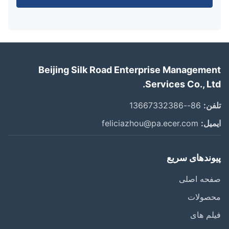
Beijing Silk Road Enterprise Manageme
Services Co., Lt
ن:
86--13667332386
یل:
feliciazhou@pa.ecer.com
وندهای سریع
حه اصلی
صولات
م های