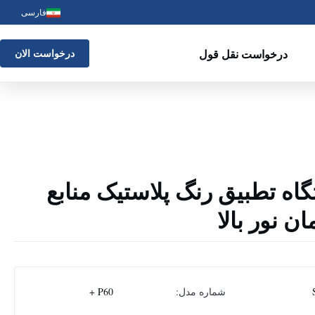
فارسی
درخواست نقل قول
درخواست الان
گاه تطبیق رنگ پلاستیک منابع
ان نور بالا
شماره مدل:
P60 +