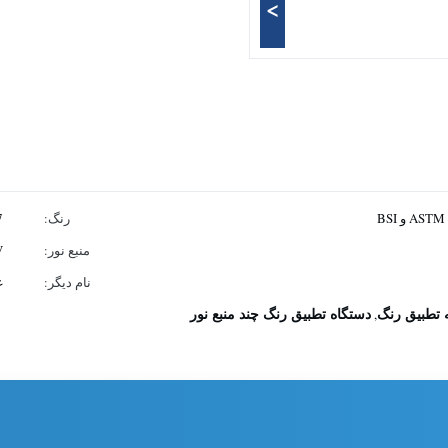
>
A و BSI
رنگ:
N7
منبع نور:
V
نام دیگر:
غ
 تطبیق رنگ
دستگاه تطبیق رنگ چند منبع نور
,