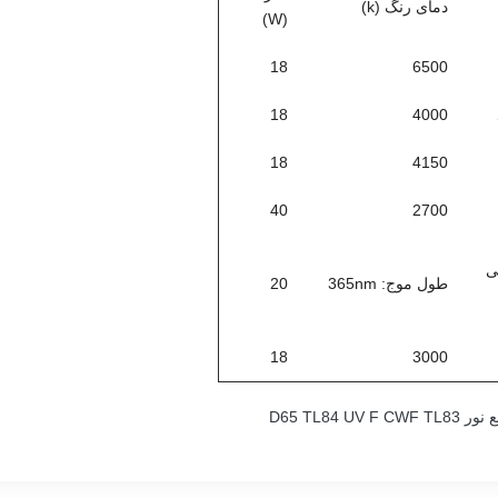
دمای رنگ (k)
(W)
18
6500
18
4000
18
4150
40
2700
ی
طول موج: 365nm
20
18
3000