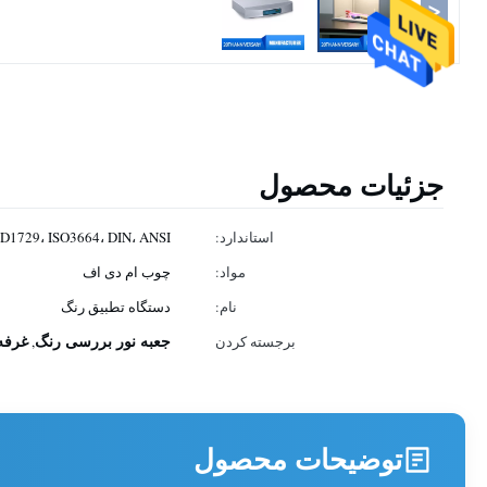
<
جزئیات محصول
استاندارد:
STM D1729، ISO3664، DIN، ANSI
مواد:
چوب ام دی اف
نام:
دستگاه تطبیق رنگ
جعبه نور بررسی رنگ
غرفه
برجسته کردن
,
توضیحات محصول