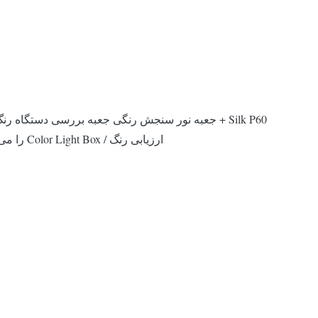
ارزیابی رنگ / Color Light Box را می توان در صنایعی که باید آزمایش تفاوت رنگ را انجام دهند به شرح زیر است: به عنوان طراح برتر و تولید ...