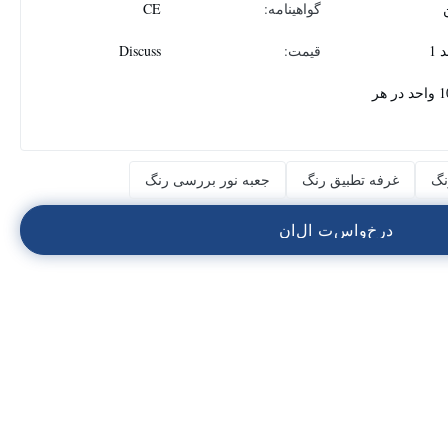
گواهینامه:
CE
 1
قیمت:
Discuss
1000 واحد در هر
نگ
غرفه تطبیق رنگ
جعبه نور بررسی رنگ
د
ر
خ
و
ا
س
ت
ا
ل
ا
ن