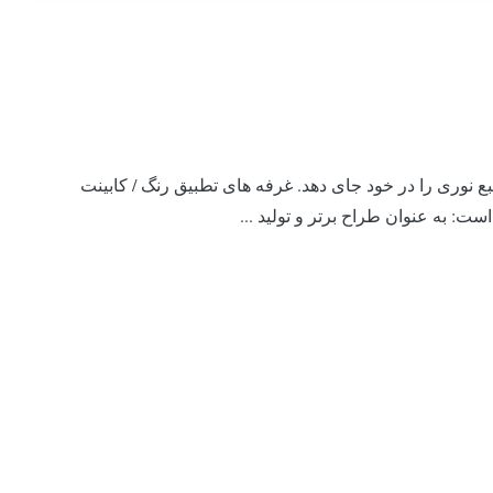
 + جعبه نور سنجش رنگی جعبه بررسی دستگاه رنگ با منبع نور D65 TL84 UV F CWF TL83 P60 + می تواند حداکثر 6 منبع نوری را در خود جای دهد. غرفه های تطبیق رنگ / کابینت