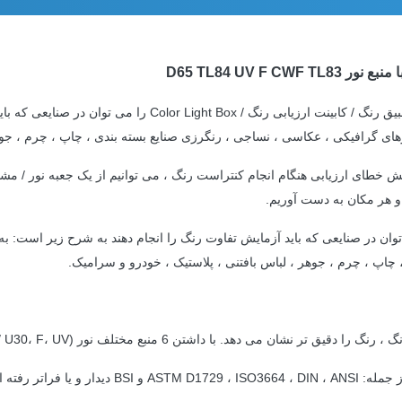
غرفه های تطبیق رنگ / کابینت ارزیابی رنگ / Box
های گرافیکی ، عکاسی ، نساجی ، رنگرزی صنایع بسته بندی ، چاپ ، چرم ، جوهر
ش خطای ارزیابی هنگام انجام کنتراست رنگ ، می توانیم از یک جعبه نور / مشاه
 و هر مکان به دست آوریم.
طبیق رنگ / کابینت ارزیابی رنگ / Color Light Box را می توان در صنایعی که باید آزمایش تفاوت رنگ را انجا
چاپ ، چرم ، جوهر ، لباس بافتنی ، پلاستیک ، خودرو و سرامیک.
با داشتن 6 منبع مختلف نور (D65، TL84، CWF، TL83 / U30، F، UV) که می توانند متامریسم را تشخیص دهند.