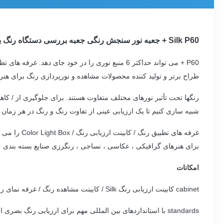
Silk P60 + جعبه نور سنجش رنگی جعبه بررسی دستگاه رنگ با منبع نور D65 TL84 UV F CWF TL83
P60 + می تواند حداکثر 6 منبع نوری را در خود جای دهد.
طراح برتر و تولید کننده محصولات مشاهده و نورپردازی رنگ برای هنر
رنگها تحت تأثیر نورهای مختلف متفاوت هستند.
برای جلوگیری از / کاه
شبیه سازی کنیم تا یک ارزیابی عینی از تفاوت رنگ و رنگ در هر زمان
غرفه های ت
برای هنرهای گرافیکی ، عکاسی ، نساجی ، رنگرزی صنایع بسته بندی ، 
امکانات
cabinet کابینت ارزیابی رنگ Silk / کابینت مشاهده رنگ / غرفه نمای رنگ ، رنگ را دقیق تر نشان می دهد.
standards با استانداردهای بین المللی مهم برای ارزیابی رنگ بصری از جمله: ASTM D1729 ، ISO3664 ، DIN ، ANSI و BSI دیدار و یا فراتر رفته است.