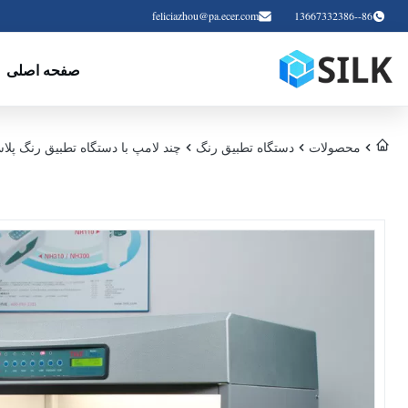
feliciazhou@pa.ecer.com
86--13667332386
صفحه اصلی
محصولات
دستگاه تطبیق رنگ
چند لامپ با دستگاه تطبیق رنگ پلاستی