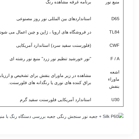
منبع نور
برنامه غرفه مشاهده رنگ
D65
استانداردهای بین المللی نور روز مصنوعی
TL84
در فروشگاه های اروپا ، ژاپن و چین اعمال می شود
CWF
(فلورسنت سفید سرد) استاندارد آمریکایی
F / A
"نور خورشید تنظیم نور زرد" منبع نور رشته ای
اشعه
مشاهده در زیر ماورای بنفش برای تشخیص و ارزیاب
ماوراء
براق کننده های نوری یا رنگدانه های فلورسنت.
بنفش
U30
استاندارد آمریکایی فلورسنت سفید گرم