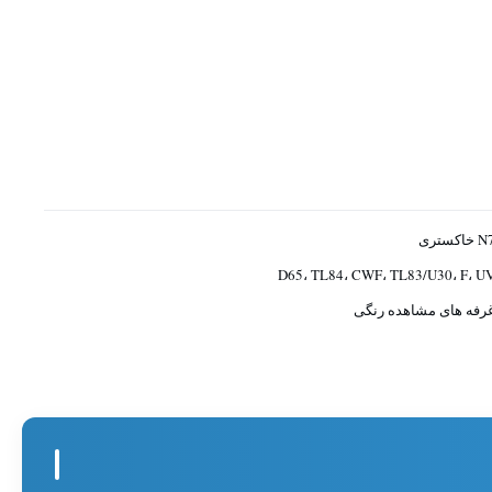
 خاکستری
D65، TL84، CWF، TL83/U30، F، U
رفه های مشاهده رنگی