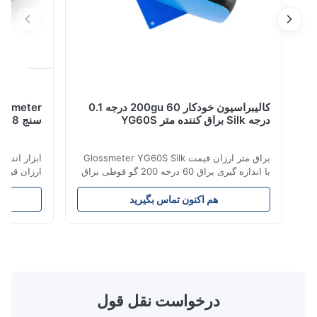
کالیبراسیون خودکار 200gu 60 درجه 0.1
درجه Silk براق کننده متر YG60S
سنج 8 میلی متر 4 میلی متر دو دیافراگم
براق متر ارزان قیمت Glossmeter YG60S Silk
با اندازه گیری براق 60 درجه 200 گو قوطی براق
اقتصادی 60 درجه YG60S مواد را با براق (0-
دیا
200Gu) آزمایش کنید و به طور کلی برای رنگ ،
هم اکنون تماس بگیرید
هم 
جوهر ، لاک مخصوص روکش ، پوشش ، محصولات
نیازهای مشتری م
چوبی استفاده کنید.سنگ مرمر ، گرانیت ، کاشی
حمل 0
جلا داده شده ، آجر سفال و پرسلن ؛پلاستیک ،
دهد.این مدل جدید NR100 دارای دو دیافراگ
کاغذ ...
درخواست نقل قول