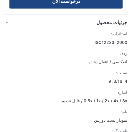
درخواست الان
ئیات محصول
اندارد:
ISO12233: 2
:
کاسی / انتقال دهنده
ت:
زه:
0.5x / 1x / 2x / 4x  / قابل تنظیم
دار تست دوربین
 دیگر: