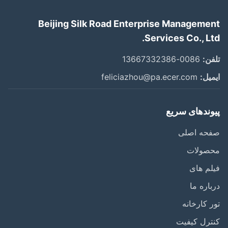
Beijing Silk Road Enterprise Manageme
Services Co., Lt
ن:
0086-13667332386
یل:
feliciazhou@pa.ecer.com
وندهای سریع
حه اصلی
صولات
م های
اره ما
 کارخانه
رل کیفیت