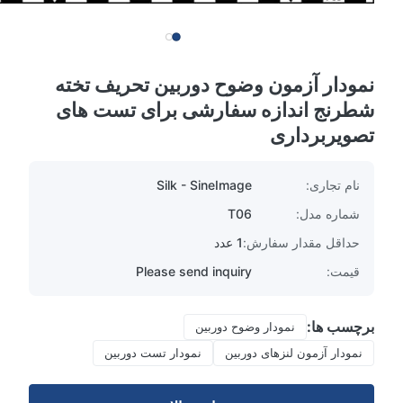
نمودار آزمون وضوح دوربین تحریف تخته
شطرنج اندازه سفارشی برای تست های
تصویربرداری
نام تجاری:
Silk - SineImage
شماره مدل:
T06
حداقل مقدار سفارش:
1 عدد
قیمت:
Please send inquiry
برچسب ها:
نمودار وضوح دوربین
نمودار آزمون لنزهای دوربین
نمودار تست دوربین