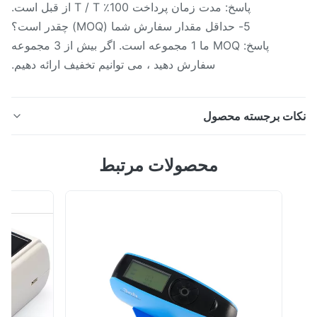
پاسخ: مدت زمان پرداخت 100٪ T / T از قبل است.
5- حداقل مقدار سفارش شما (MOQ) چقدر است؟
پاسخ: MOQ ما 1 مجموعه است. اگر بیش از 3 مجموعه
سفارش دهید ، می توانیم تخفیف ارائه دهیم.
ات برجسته محصول
نمودارهای تست دوربین Silk SineImage نمودارهای تحریف
محصولات مرتبط
نمودارهای جدول شطرنج هر نمودار دوربین سفارشی برای
آزمایشات تصویربرداری مشخصات فنی مولفه های نمودار
آزمون وضوح دوربین پیشرفته ISO12233 اندازه اندازه قابل
تنظیم قالب 16: 9/4: 3 تایپ کنید انعکاسی / انتقال مواد مقاله
عکاسی (انعکاسی) ، فیلم (انتقال) اند...