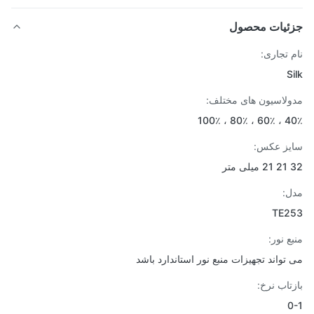
ئیات محصول
 تجاری:
S
لاسیون های مختلف:
40٪ ، 60
ز عکس:
ر
:
TE2
ع نور:
تواند تجهیزات منبع نور استاندارد باشد
تاب نرخ: