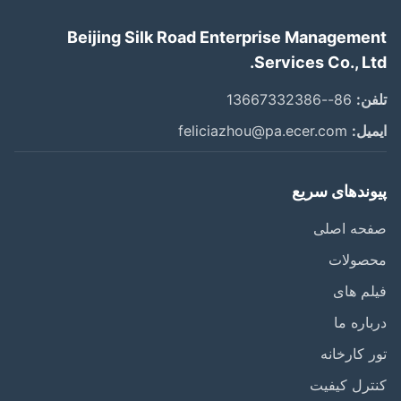
Beijing Silk Road Enterprise Manageme
Services Co., Lt
ن:
86--13667332386
یل:
feliciazhou@pa.ecer.com
وندهای سریع
حه اصلی
صولات
م های
اره ما
 کارخانه
رل کیفیت