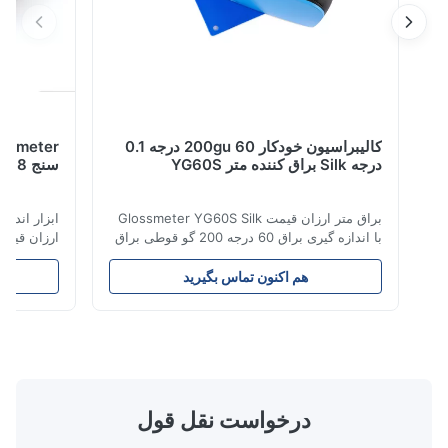
کالیبراسیون خودکار 200gu 60 درجه 0.1
درجه Silk براق کننده متر YG60S
سنج 8 میلی متر 4 میلی متر دو دیافراگم
براق متر ارزان قیمت Glossmeter YG60S Silk
با اندازه گیری براق 60 درجه 200 گو قوطی براق
اقتصادی 60 درجه YG60S مواد را با براق (0-
دیا
200Gu) آزمایش کنید و به طور کلی برای رنگ ،
هم اکنون تماس بگیرید
هم 
جوهر ، لاک مخصوص روکش ، پوشش ، محصولات
نیازهای مشتری م
چوبی استفاده کنید.سنگ مرمر ، گرانیت ، کاشی
حمل 0
جلا داده شده ، آجر سفال و پرسلن ؛پلاستیک ،
دهد.این مدل جدید NR100 دارای دو دیافراگ
کاغذ ...
درخواست نقل قول