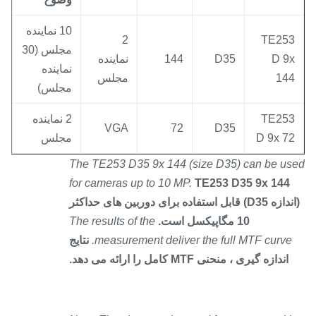
10 نماینده
2
TE25
مجلس (30
D 9
D35
144
نماینده
نماینده
14
مجلس
مجلس)
TE25
2 نماینده
VGA
72
D35
D 9x 7
مجلس
The TE253 D35 9x 144 (size D35) can be u
for cameras up to 10 MP.
TE253 D35 9x 144
(اندازه D35) قابل استفاده برای دوربین های حداکثر
10 مگاپیکسل است.
The results of the
measurement deliver the full MTF curve.
نتایج
اندازه گیری ، منحنی MTF کامل را ارائه می دهد.