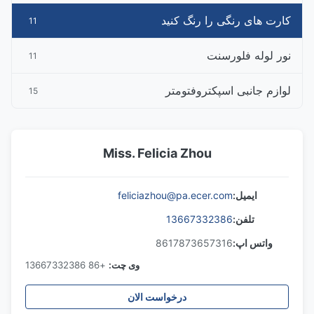
کارت های رنگی را رنگ کنید
11
نور لوله فلورسنت
11
لوازم جانبی اسپکتروفتومتر
15
Miss. Felicia Zhou
ایمیل:
feliciazhou@pa.ecer.com
تلفن:
13667332386
واتس اپ:
8617873657316
وی چت:
+86 13667332386
درخواست الان