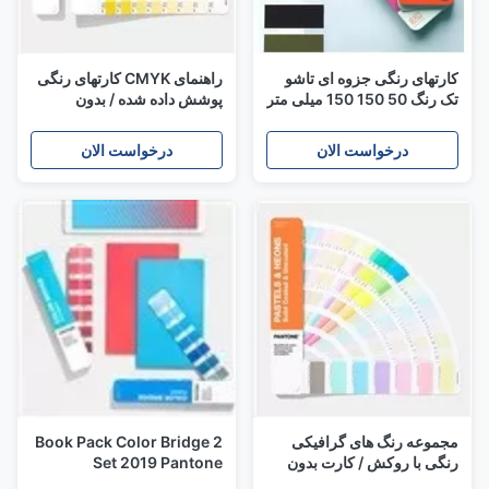
کارتهای رنگی جزوه ای تاشو
راهنمای CMYK کارتهای رنگی
تک رنگ 50 150 150 میلی متر
پوشش داده شده / بدون
برای رنگ آمیزی رنگ
پوشش GP5101A برای چاپ
چهار فرآیند رنگی
درخواست الان
درخواست الان
مجموعه رنگ های گرافیکی
2 Book Pack Color Bridge
رنگی با روکش / کارت بدون
Set 2019 Pantone
پوشش کارت GG1504A
GP6102A مقاله جامد و بدون