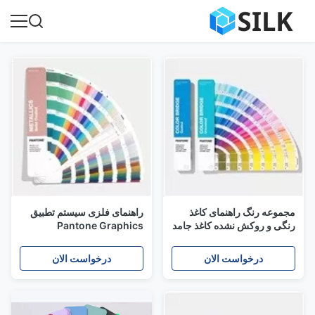
مجموعه رنگ راهنمای کاغذ
راهنمای فلزی سیستم تطبیق
رنگی و روکش نشده کاغذ جامد
Pantone Graphics
2019 Pantone GP6102A
GG1507A برای بسته بندی /
مجموعه راهنمای پل رنگی
آرم ها / مارک تجاری
درخواست الان
درخواست الان