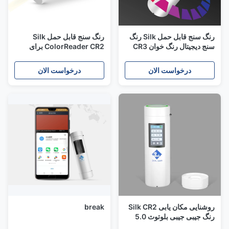
رنگ سنج قابل حمل Silk رنگ
رنگ سنج قابل حمل Silk
سنج دیجیتال رنگ خوان CR3
ColorReader CR2 برای
برای تجهیزات CIE LAB
تفاوت رنگ کارت پنتون
درخواست الان
درخواست الان
روشنایی مکان یابی Silk CR2
break
رنگ جیبی جیبی بلوتوث 5.0
دیافراگم 8 میلی متر